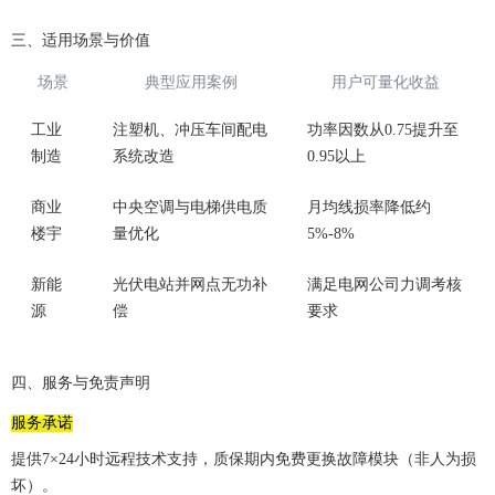
三、适用场景与价值
场景
典型应用案例
用户可量化收益
工业
注塑机、冲压车间配电
功率因数从0.75提升至
制造
系统改造
0.95以上
商业
中央空调与电梯供电质
月均线损率降低约
楼宇
量优化
5%-8%
新能
光伏电站并网点无功补
满足电网公司力调考核
源
偿
要求
四、服务与免责声明
服务承诺
提供7×24小时远程技术支持，质保期内免费更换故障模块（非人为损
坏）。