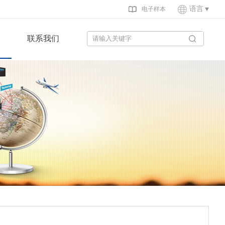
语言
电子样本
联系我们