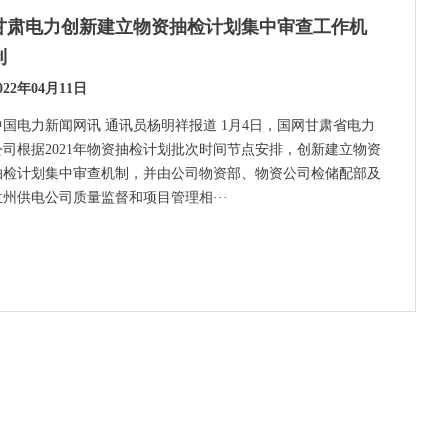
甘肃电力创新建立物资抽检计划集中审查工作机
制
022年04月11日
中国电力新闻网讯 通讯员杨明祥报道 1月4日，国网甘肃省电力
公司根据2021年物资抽检计划批次时间节点安排，创新建立物资
抽检计划集中审查机制，并由公司物资部、物资公司检储配部及
兰州供电公司质量监督和项目管理相···